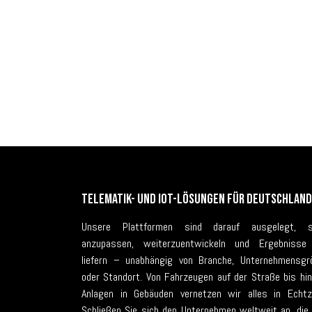
Telematik- und IoT-Lösungen für Deutschland
Unsere Plattformen sind darauf ausgelegt, s
anzupassen, weiterzuentwickeln und Ergebnisse
liefern – unabhängig von Branche, Unternehmensgr
oder Standort. Von Fahrzeugen auf der Straße bis hin
Anlagen in Gebäuden vernetzen wir alles in Echtze
Schließen Sie sich den Unternehmen weltweit an, die 